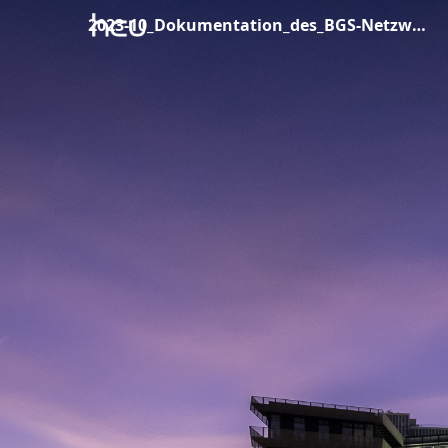
2023-10_Dokumentation_des_BGS-Netzwerktreffens_vom_20-09-2023.pdf